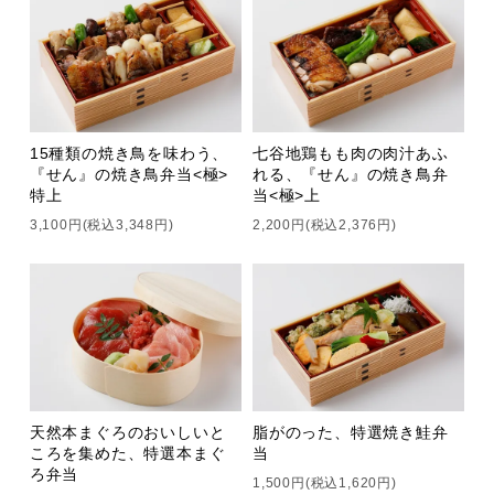
15種類の焼き鳥を味わう、
七谷地鶏もも肉の肉汁あふ
『せん』の焼き鳥弁当<極>
れる、『せん』の焼き鳥弁
特上
当<極>上
3,100円(税込3,348円)
2,200円(税込2,376円)
天然本まぐろのおいしいと
脂がのった、特選焼き鮭弁
ころを集めた、特選本まぐ
当
ろ弁当
1,500円(税込1,620円)