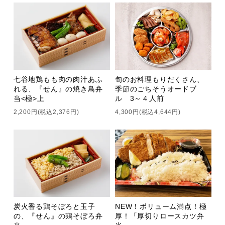
七谷地鶏もも肉の肉汁あふ
旬のお料理もりだくさん、
れる、『せん』の焼き鳥弁
季節のごちそうオードブ
当<極>上
ル 3～４人前
2,200円(税込2,376円)
4,300円(税込4,644円)
炭火香る鶏そぼろと玉子
NEW！ボリューム満点！極
の、『せん』の鶏そぼろ弁
厚！「厚切りロースカツ弁