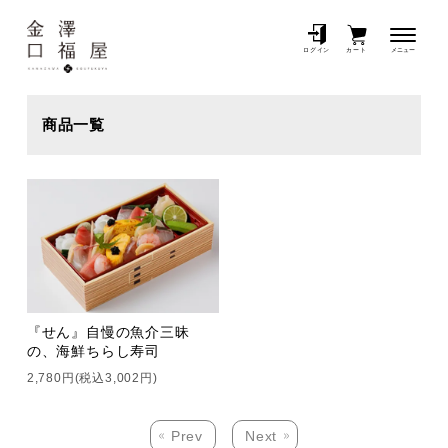
メニュー
ログイン
カート
商品一覧
『せん』自慢の魚介三昧
の、海鮮ちらし寿司
2,780円(税込3,002円)
Prev
Next